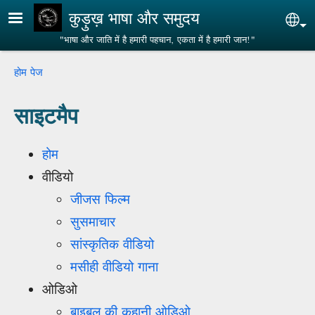
Skip to main content
कुड़ुख़ भाषा और समुदय
Sel
"भाषा और जाति में है हमारी पहचान, एकता में है हमारी जान!"
Breadcrumb
होम पेज
साइटमैप
होम
वीडियो
जीजस फिल्म
सुसमाचार
सांस्कृतिक वीडियो
मसीही वीडियो गाना
ओडिओ
बाइबल की कहानी ओडिओ