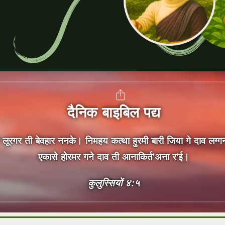
दैनिक बाइबिल पद्य
ूरगर ती बेवहार ननके। निमहय कत्था हुरमी बारी जिया गे दाव लग्ग
एकासे होरमर गने दाव ती आनाकिर्त'अना र'ई।
कुलुस्सियों ४:५