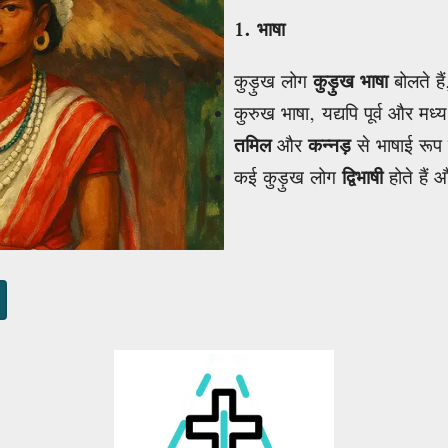
1. भाषा
कुड़ुख लोग
कुड़ुख भाषा
बोलते है
कुरुख भाषा, यद्यपि पूर्व और मध्
तमिल
और
कन्नड़
से भाषाई रूप स
कई कुड़ुख लोग
द्विभाषी
होते हैं औ