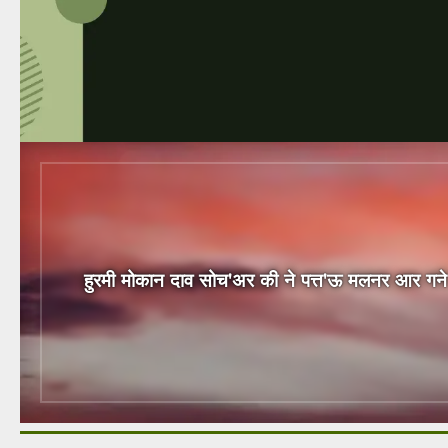
हुरमी मोकान दाव सोच'अर की ने पत्त'ऊ मलनर आर गने ल