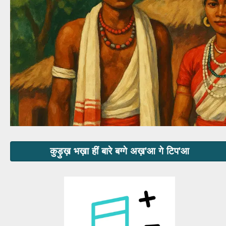
कुड़ुख़ भख़ा हीं बारे बग्गे अख़'आ गे टिप'आ