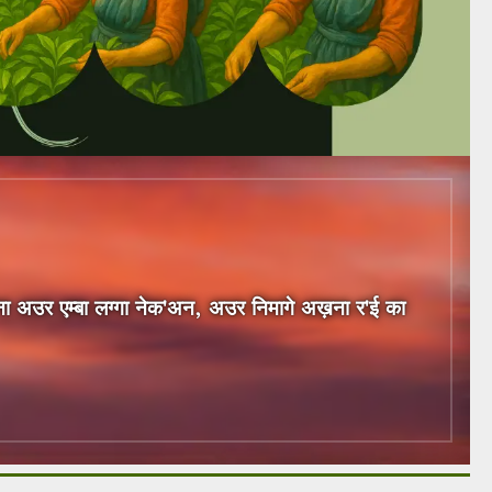
ना अउर एम्बा लग्गा नेक'अन, अउर निमागे अख़ना र'ई का