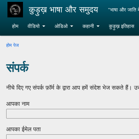
Skip to main content
कुड़ुख़ भाषा और समुदय
"भाषा और जाति मे
होम
वीडियो
ओडिओ
कहानी
कुड़ुख़ इतिहास
Breadcrumb
होम पेज
संपर्क
नीचे दिए गए संपर्क फ़ॉर्म के द्वारा आप हमें संदेश भेज सकते हैं
आपका नाम
आपका ईमेल पता