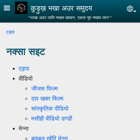
Skip to main content
कुड़ुख़ भखा अउर समुदय
Sel
"भाखा अउर जाति नमहय पहचान, एकता नुम नमहय जान!"
Breadcrumb
एड़पा
नक्सा सइट
एड़पा
वीडियो
जीजस फिल्म
दाव खबर फिल्म
सांस्कृतिक वीडियो
मसीही वीडियो डण्डी
मेन्ना
बाइबल ख़ीरि मेन्ना