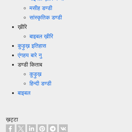
मसीह डण्डी
सांस्कृतिक डण्डी
ख़ीरि
बाइबल ख़ीरि
कुड़ुख़ इतिहास
एंगहय बारे नु
डण्डी किताब
कुड़ुख़
हिन्दी डण्डी
बाइबल
ख़ट्टा