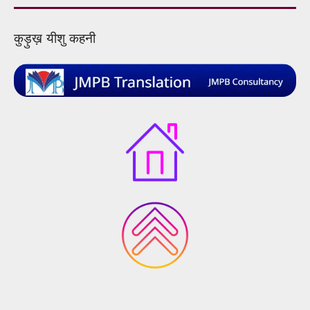
कुड़ुख़ यीशु कहनी