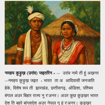
नमहय कुड़ुख़ (उरांव) जइतरिन -
— उरांव नामे ती हुं अख़नर
—नमहय कुड़ुख़ जइत - भारत ता अ आदिवासी जनजाति
हेके, विशेष रूप ती झारखंड, छत्तीसगढ़, ओडिशा, पश्चिम
बंगाल अउर बिहार राज्य नु र'अनर। अउर कुछ कुड़ख़र भारत
देश ति बहरे बांग्लादेश अउर नेपाल नु हुं र'अनर। कुड़ख़र