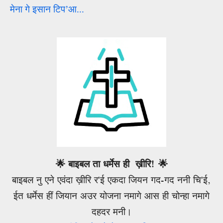
मेना गे इसान टिप
’
आ...
🌟 बाइबल ता धर्मेस ही ख़ीरि! 🌟
बाइबल नु एने एवंदा ख़ीरि र'ई एकदा जियन गद-गद ननी चि'ई,
ईत धर्मेस हीं जियान अउर योजना नमागे आस ही चोन्हा नमागे
दहदर मनी।