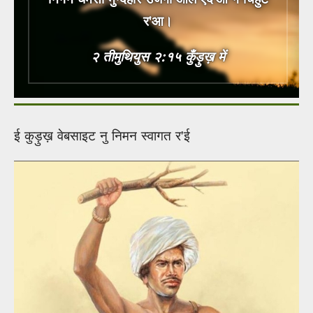
र'आ।
२ तीमुथियुस २:१५ कुँड़ुख़ में
ई कुड़ुख़ वेबसाइट नु निमन स्वागत र'ई