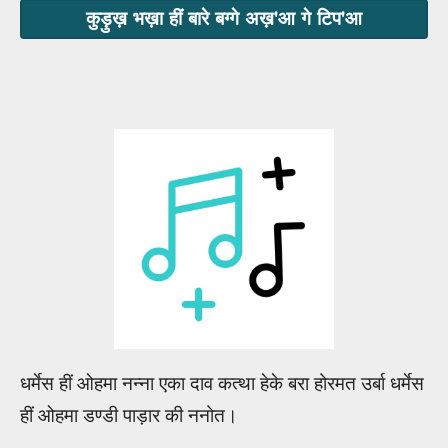
कुड़ुख़ भख़ा हीं बारे बग्गे अख़'आ गे टिप'आ
धर्मेस हीं ओहमा नन्ना एका दाव कत्था हेके बरा होरमत उर्बा धर्मेस
हीं ओहमा डण्डी पाड़ार की ननोत।