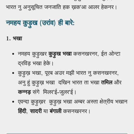
भारत नु अनुसूचित जनजाति हक ख़क'आ आलर हेकनर।
नमहय कुड़ुख (उरांव) ही बारे:
1. भखा
नमहय कुड़ुखर
कुड़ुख भखा
कसनखरनर, ईत ओन्टा
द्रविड़ भखा हेके।
कुड़ुख़ भखा, पूरब अउर मझी भारत नु कसनखरनर,
अनु हुं कुड़ुख़ भखा दखिन भारत ता भखा
तमिल
और
कन्नड़
संगे मिलर'ई-जुलर'ई।
एवन्दा कुड़ुख़र कुड़ुख़ भखा अम्बर अस्ता क्षेत्रीय भखान
हिंदी
,
सादरी
या
बंगाली
कसनखरनर।