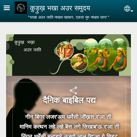
Skip to main content
कुड़ुख़ भखा अउर समुदय
Sel
"भाखा अउर जाति नमहय पहचान, एकता नुम नमहय जान!"
कुड़ुख़ भख़ा
अउर जाति
दैनिक बाइबिल पद्य
नीन बिगर लजर'अम धर्मेसी जॊंख़स र'आ ती,
मानिम कत्‍थन लहे लहे बॆस लगे सिखाब'ऊ र'आ ती
निंगन धर्मेसी मुन्‍दहारे उजगो आल ऎद'आ गे चिहुट