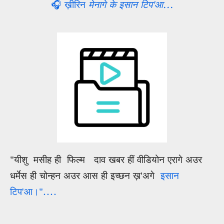
🎧 ख़ीरिन
मेनागे के इसान टिप'आ...
"यीशु मसीह ही फिल्म दाव खबर हीं वीडियोन एरागे अउर
धर्मेस ही चोन्हन अउर आस ही इच्छन ख़'अगे
इसान
टिप'आ।"....