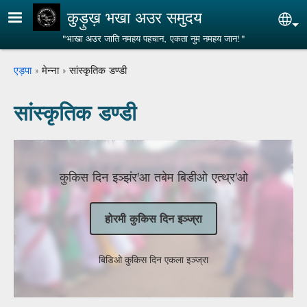
Skip to main content
कुड़ुख़ भखा अउर समुदय
Sel
"भाखा अउर जाति नमहय पहचान, एकता नुम नमहय जान!"
Breadcrumb
एड़पा
मेन्ना
सांस्कृतिक डण्डी
सांस्कृतिक डण्डी
कुकिस दिन इञ्झंर'आ तबेम बिडीओ एत्थ्र'ओ
होरमी कुकिस दिन इञ्ज्रा
बिडिओ कुकिस दिन एकला इञ्ज्रा