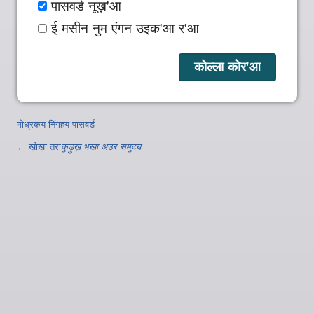
पासवर्ड नूख़'आ
ई मसीन नुम एंगन उइक'आ र'आ
मोध्रकय निंगहय पासवर्ड
← ख़ोख़ा तरा
कुड़ुख़ भखा अउर समुदय